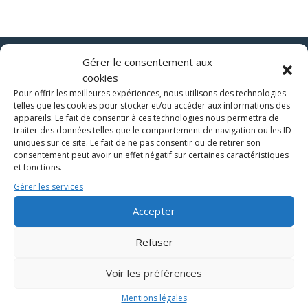
Gérer le consentement aux
34 Bd du BAB, 64100 Bayonne
cookies
Pour offrir les meilleures expériences, nous utilisons des technologies
telles que les cookies pour stocker et/ou accéder aux informations des
appareils. Le fait de consentir à ces technologies nous permettra de
traiter des données telles que le comportement de navigation ou les ID
uniques sur ce site. Le fait de ne pas consentir ou de retirer son
consentement peut avoir un effet négatif sur certaines caractéristiques
Cliquez sur « J’accepte » pour activer
et fonctions.
Google maps
Gérer les services
J’accepte
Accepter
Refuser
Voir les préférences
La certification qualité a été délivrée au titre de la
Mentions légales
catégorie d’action suivante :
ACTION DE FORMATION
.