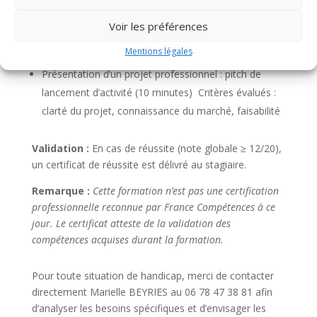
sécurité, gestion de groupe, créativité
Démonstration technique : réalisation d’un
Voir les préférences
enchainement (combo) personnel:
Critères évalués :
Mentions légales
niveau technique, fluidité, esthétique, originalité
Présentation d’un projet professionnel : pitch de
lancement d’activité (10 minutes)
Critères évalués :
clarté du projet, connaissance du marché, faisabilité
Validation :
En cas de réussite (note globale ≥ 12/20),
un certificat de réussite est délivré au stagiaire.
Remarque :
Cette formation n’est pas une certification
professionnelle reconnue par France Compétences à ce
jour. Le certificat atteste de la validation des
compétences acquises durant la formation.
Pour toute situation de handicap, merci de contacter
directement Marielle BEYRIES au 06 78 47 38 81 afin
d’analyser les besoins spécifiques et d’envisager les