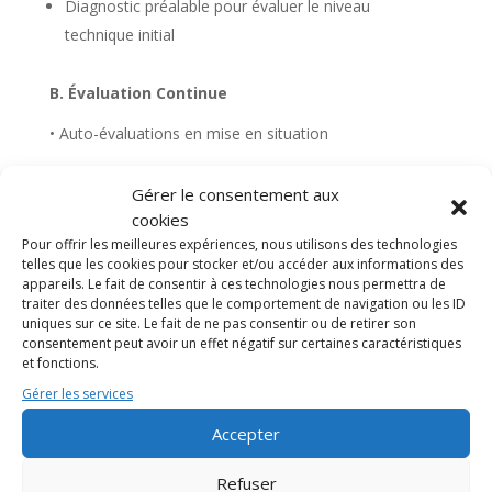
Diagnostic préalable pour évaluer le niveau
technique initial
B. Évaluation Continue
• Auto-évaluations en mise en situation
• Feedback de la formatrice après chaque module
Gérer le consentement aux
présentiel
cookies
Exercices pratiques (simulation de cours)
Pour offrir les meilleures expériences, nous utilisons des technologies
telles que les cookies pour stocker et/ou accéder aux informations des
appareils. Le fait de consentir à ces technologies nous permettra de
C. Évaluation Finale
traiter des données telles que le comportement de navigation ou les ID
uniques sur ce site. Le fait de ne pas consentir ou de retirer son
L’évaluation finale se déroule à l’issue des 6 mois de
consentement peut avoir un effet négatif sur certaines caractéristiques
et fonctions.
formation et comprend :
Gérer les services
Mise en situation professionnelle : animation d’une
Accepter
séance complète de Pole Dance (30/45 minutes)
Critères évalués : maîtrise technique, pédagogie,
Refuser